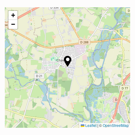
+
−
Leaflet
|
©
OpenStreetMap